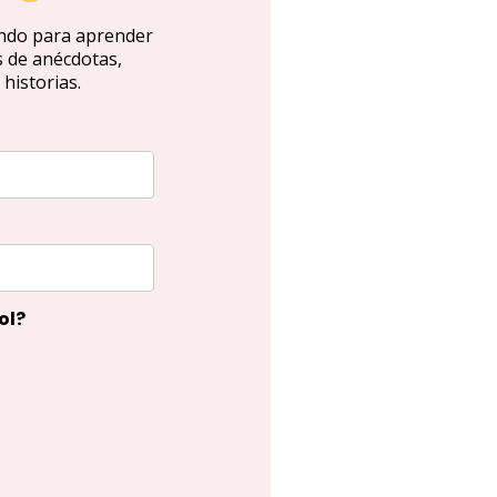
ando para aprender
s de anécdotas,
 historias.
ol?