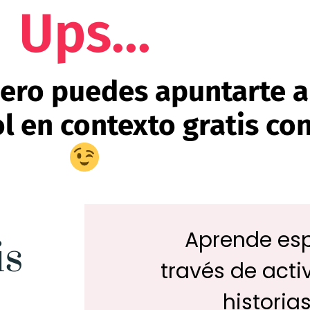
Ups...
pero puedes apuntarte a
l en contexto gratis co
Aprende es
is
través de acti
historia