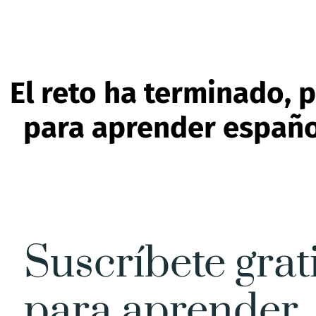
Saltar
al
contenido
El reto ha terminado, 
para aprender españo
Suscríbete grat
para aprender