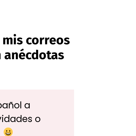
 mis correos
n anécdotas
pañol a
vidades o
s