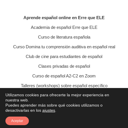
Aprende español online en Erre que ELE
Academia de español Erre que ELE
Curso de literatura española
Curso Domina tu comprensión auditiva en español real
Club de cine para estudiantes de español
Clases privadas de español
Curso de español A2-C2 en Zoom
Talleres (workshops) sobre español específico
Utilizamos cookies para ofrecerte la mejor experiencia en
Curso de conversación veraniego
nuestra web.
Puedes aprender más sobre qué cookies utilizamos o
Política de privacidad
Política de cookies
desactivarlas en los
ajustes
.
Condiciones de contratación
Aviso legal
Contacto
Aceptar
© 2021 Erre que ELE - Lucía