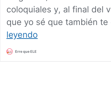
coloquiales y, al final del
que yo sé que también te
10
leyendo
expresiones
españolas
que
Erre que ELE
les
gustan
a
los
estudiantes
de
español