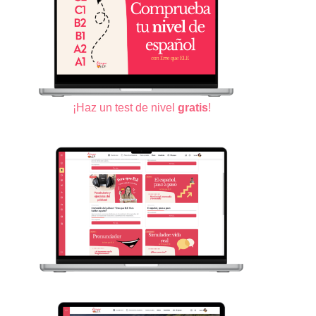
¡Haz un test de nivel
gratis
!