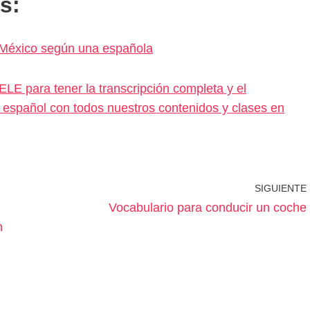
s:
y México según una española
LE para tener la transcripción completa y el
tu español con todos nuestros contenidos y clases en
SIGUIENTE
Vocabulario para conducir un coche
n