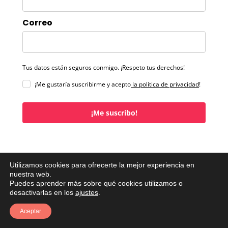
Correo
Tus datos están seguros conmigo. ¡Respeto tus derechos!
¡Me gustaría suscribirme y acepto
la política de privacidad
!
¡Me suscribo!
Aprende español online en Erre que ELE
Utilizamos cookies para ofrecerte la mejor experiencia en
nuestra web.
Academia de español Erre que ELE
Puedes aprender más sobre qué cookies utilizamos o
desactivarlas en los
ajustes
.
Curso de literatura española
Curso Domina tu comprensión auditiva en español real
Aceptar