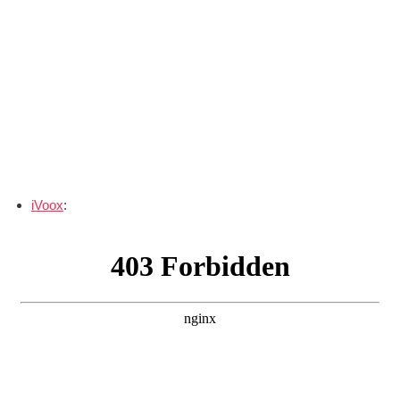
iVoox
: