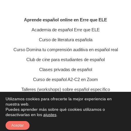
Aprende español online en Erre que ELE
Academia de español Erre que ELE
Curso de literatura española
Curso Domina tu comprensión auditiva en español real
Club de cine para estudiantes de español
Clases privadas de español
Curso de español A2-C2 en Zoom
Talleres (workshops) sobre español específico
Utilizamos cookies para ofrecerte la mejor experiencia en
Curso de conversación veraniego
nuestra web.
Puedes aprender más sobre qué cookies utilizamos o
Política de privacidad
Política de cookies
desactivarlas en los
ajustes
.
Condiciones de contratación
Aviso legal
Contacto
Aceptar
© 2021 Erre que ELE - Lucía