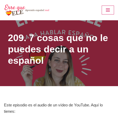
Saltar
al
contenido
209. 7 cosas que no le
puedes decir a un
español
Este episodio es el audio de un vídeo de YouTube. Aquí lo
tienes: