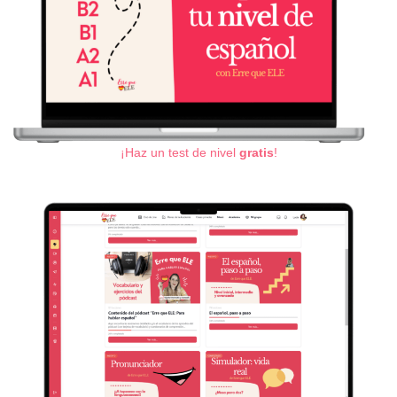
¡Haz un test de nivel
gratis
!