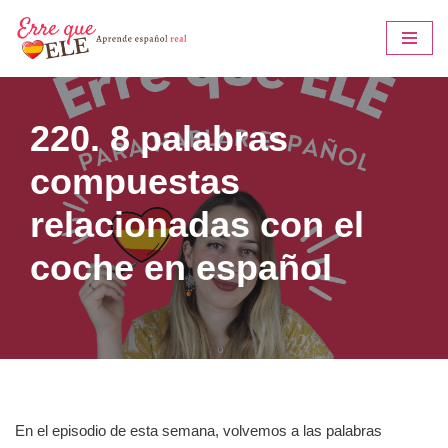
Saltar
al
contenido
220. 8 palabras
compuestas
relacionadas con el
coche en español
En el episodio de esta semana, volvemos a las palabras