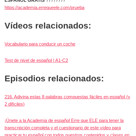
ESPAÑOL GRATIS
????????
https://academia.errequeele.com/prueba
Vídeos relacionados:
Vocabulario para conducir un coche
Test de nivel de español | A1-C2
Episodios relacionados:
216. Adivina estas 8 palabras compuestas fáciles en español (y
2 difíciles)
¡Únete a la Academia de español Erre que ELE para tener la
transcripción completa y el cuestionario de este vídeo para
practicar tu español con todos nuestros contenidos y clases en