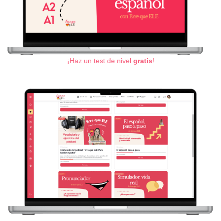
¡Haz un test de nivel
gratis
!