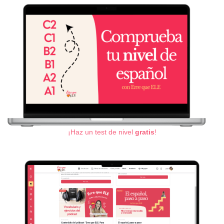
¡Haz un test de nivel
gratis
!