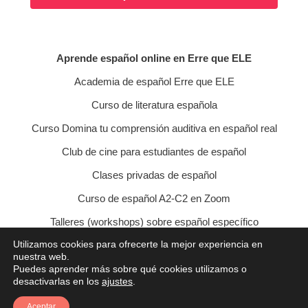
Aprende español online en Erre que ELE
Academia de español Erre que ELE
Curso de literatura española
Curso Domina tu comprensión auditiva en español real
Club de cine para estudiantes de español
Clases privadas de español
Curso de español A2-C2 en Zoom
Talleres (workshops) sobre español específico
Utilizamos cookies para ofrecerte la mejor experiencia en
Curso de conversación veraniego
nuestra web.
Puedes aprender más sobre qué cookies utilizamos o
Política de privacidad
Política de cookies
desactivarlas en los
ajustes
.
Condiciones de contratación
Aviso legal
Contacto
Aceptar