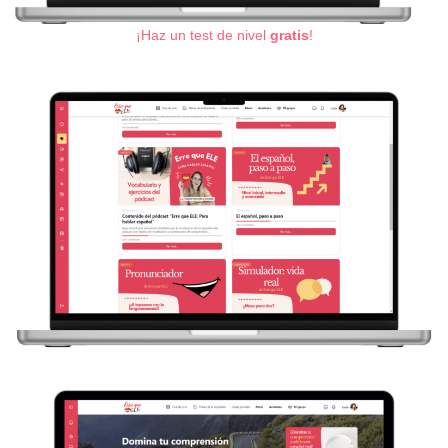
¡Haz un test de nivel
gratis
!