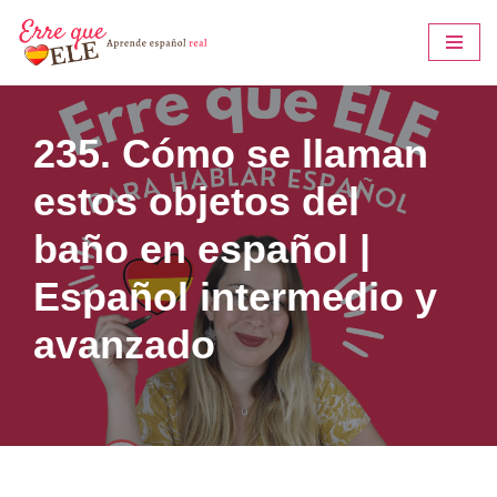
Saltar
al
contenido
235. Cómo se llaman
estos objetos del
baño en español |
Español intermedio y
avanzado