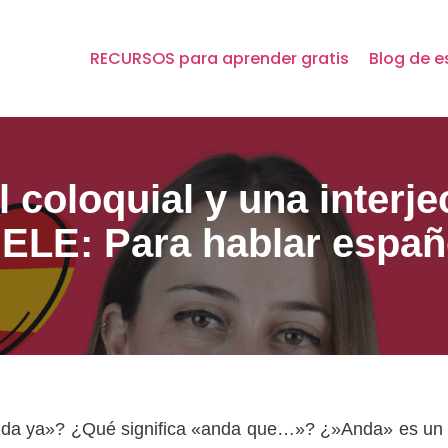
RECURSOS para aprender gratis
Blog de e
l coloquial y una inter
 ELE: Para hablar españ
anda ya»? ¿Qué significa «anda que…»? ¿»Anda» es un