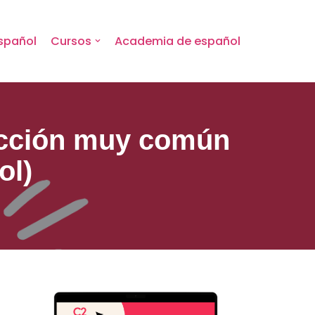
spañol
Cursos
Academia de español
jección muy común
ol)