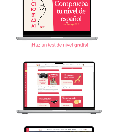
¡Haz un test de nivel
gratis
!