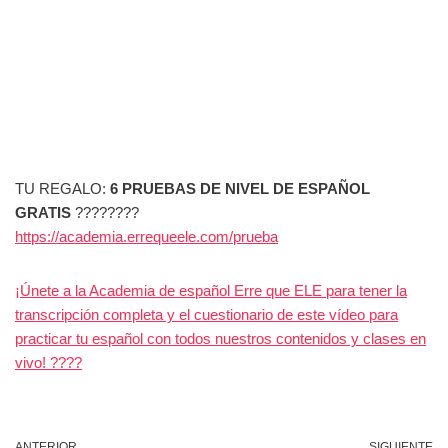
TU REGALO:
6 PRUEBAS DE NIVEL DE ESPAÑOL
GRATIS
????????
https://academia.errequeele.com/prueba
¡Únete a la Academia de español Erre que ELE para tener la
transcripción completa y el cuestionario de este vídeo para
practicar tu español con todos nuestros contenidos y clases en
vivo! ????
ANTERIOR
SIGUIENTE