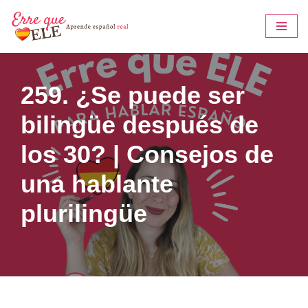
Saltar
al
contenido
259. ¿Se puede ser
bilingüe después de
los 30? | Consejos de
una hablante
plurilingüe