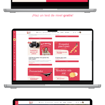
¡Haz un test de nivel
gratis
!