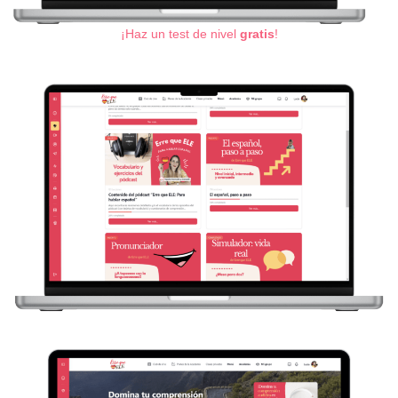
¡Haz un test de nivel
gratis
!