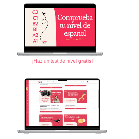
¡Haz un test de nivel
gratis
!