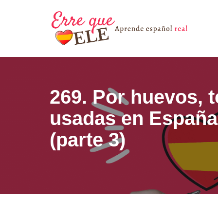
Saltar
al
contenido
269. Por huevos, 
usadas en España
(parte 3)