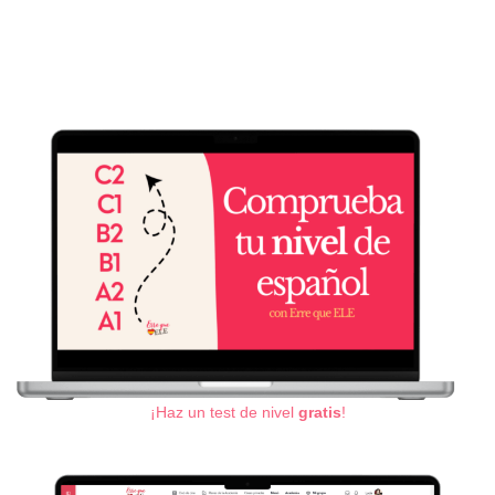
¡Haz un test de nivel
gratis
!