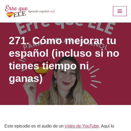
Saltar
al
contenido
271. Cómo mejorar tu
español (incluso si no
tienes tiempo ni
ganas)
Este episodio es el audio de un
vídeo de YouTube
. Aquí lo