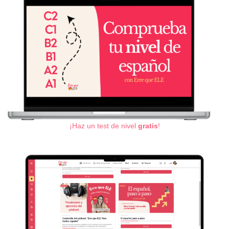
¡Haz un test de nivel
gratis
!