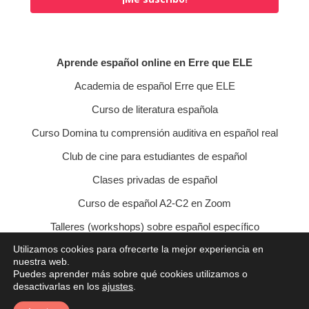
Aprende español online en Erre que ELE
Academia de español Erre que ELE
Curso de literatura española
Curso Domina tu comprensión auditiva en español real
Club de cine para estudiantes de español
Clases privadas de español
Curso de español A2-C2 en Zoom
Talleres (workshops) sobre español específico
Utilizamos cookies para ofrecerte la mejor experiencia en
Curso de conversación veraniego
nuestra web.
Puedes aprender más sobre qué cookies utilizamos o
Política de privacidad
Política de cookies
desactivarlas en los
ajustes
.
Condiciones de contratación
Aviso legal
Contacto