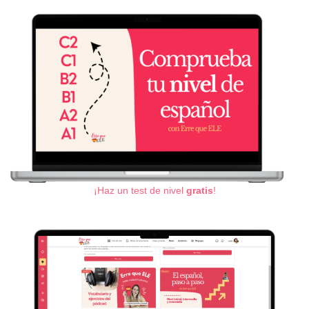
¡Haz un test de nivel
gratis
!