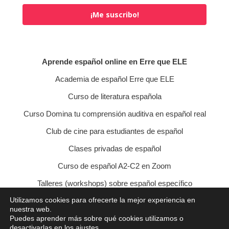
¡Me suscribo!
Aprende español online en Erre que ELE
Academia de español Erre que ELE
Curso de literatura española
Curso Domina tu comprensión auditiva en español real
Club de cine para estudiantes de español
Clases privadas de español
Curso de español A2-C2 en Zoom
Talleres (workshops) sobre español específico
Utilizamos cookies para ofrecerte la mejor experiencia en
Curso de conversación veraniego
nuestra web.
Puedes aprender más sobre qué cookies utilizamos o
Política de privacidad
Política de cookies
desactivarlas en los
ajustes
.