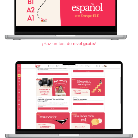
¡Haz un test de nivel
gratis
!