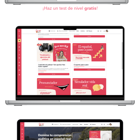
¡Haz un test de nivel
gratis
!