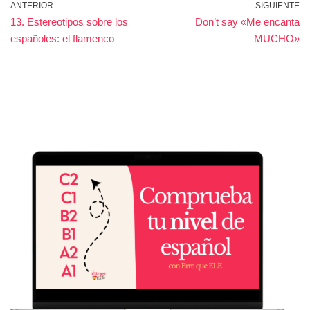
ANTERIOR
SIGUIENTE
13. Estereotipos sobre los
Don’t say «Me encanta
españoles: el flamenco
MUCHO»