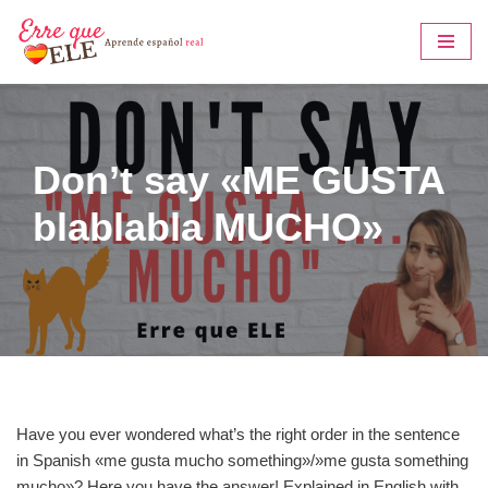
Saltar
al
contenido
Don’t say «ME GUSTA
blablabla MUCHO»
Have you ever wondered what’s the right order in the sentence
in Spanish «me gusta mucho something»/»me gusta something
mucho»? Here you have the answer! Explained in English with