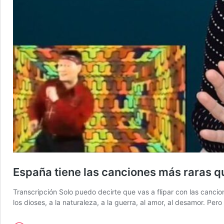
España tiene las canciones más raras q
Transcripción Solo puedo decirte que vas a flipar con las cancio
los dioses, a la naturaleza, a la guerra, al amor, al desamor. P