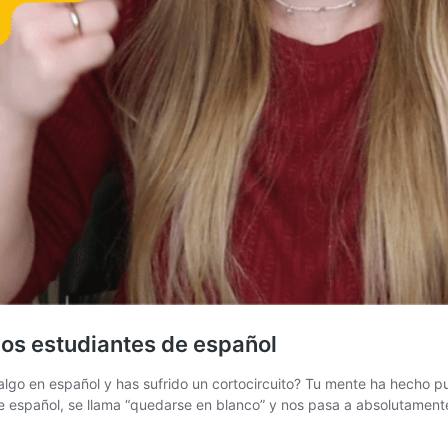
los estudiantes de español
algo en español y has sufrido un cortocircuito? Tu mente ha hecho 
e español, se llama “quedarse en blanco” y nos pasa a absolutamen