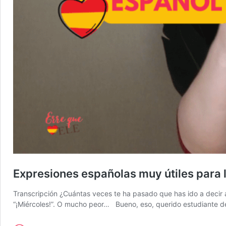
Expresiones españolas muy útiles para 
Transcripción ¿Cuántas veces te ha pasado que has ido a decir 
“¡Miércoles!”. O mucho peor… Bueno, eso, querido estudiante d