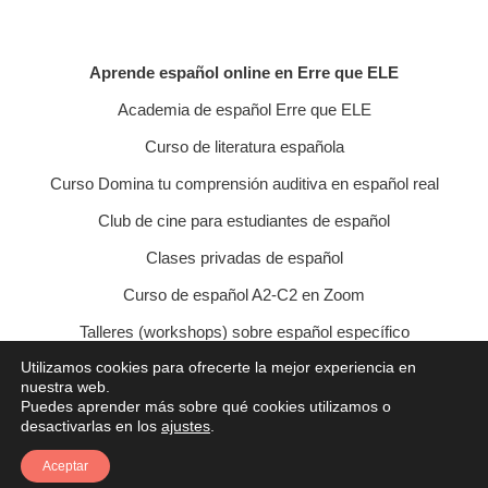
Aprende español online en Erre que ELE
Academia de español Erre que ELE
Curso de literatura española
Curso Domina tu comprensión auditiva en español real
Club de cine para estudiantes de español
Clases privadas de español
Curso de español A2-C2 en Zoom
Talleres (workshops) sobre español específico
Utilizamos cookies para ofrecerte la mejor experiencia en
Curso de conversación veraniego
nuestra web.
Puedes aprender más sobre qué cookies utilizamos o
Política de privacidad
Política de cookies
desactivarlas en los
ajustes
.
Condiciones de contratación
Aviso legal
Contacto
Aceptar
© 2021 Erre que ELE - Lucía