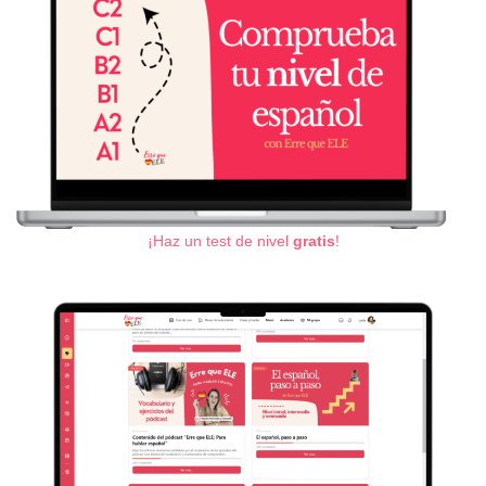
¡Haz un test de nivel
gratis
!