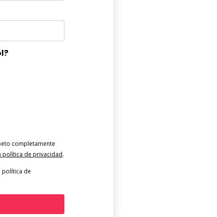
ol?
speto completamente
a política de privacidad
.
 política de
!