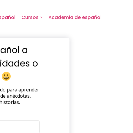
spañol
Cursos
Academia de español
añol a
vidades o
s
ndo para aprender
 de anécdotas,
historias.