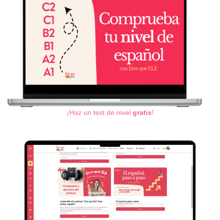
¡Haz un test de nivel
gratis
!