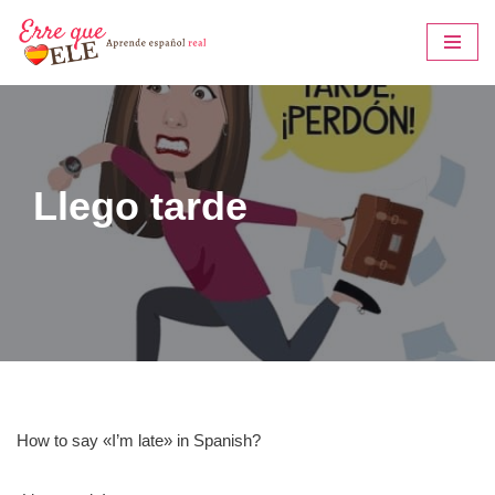
Saltar
al
contenido
Llego tarde
How to say «I’m late» in Spanish?