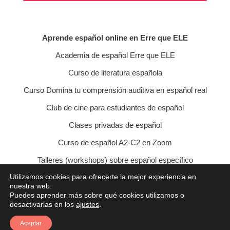
Aprende español online en Erre que ELE
Academia de español Erre que ELE
Curso de literatura española
Curso Domina tu comprensión auditiva en español real
Club de cine para estudiantes de español
Clases privadas de español
Curso de español A2-C2 en Zoom
Talleres (workshops) sobre español específico
Utilizamos cookies para ofrecerte la mejor experiencia en
Curso de conversación veraniego
nuestra web.
Puedes aprender más sobre qué cookies utilizamos o
Política de privacidad
Política de cookies
desactivarlas en los
ajustes
.
Condiciones de contratación
Aviso legal
Contacto
Aceptar
© 2021 Erre que ELE - Lucía