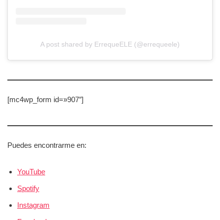
A post shared by ErrequeELE (@errequeele)
[mc4wp_form id=»907″]
Puedes encontrarme en:
YouTube
Spotify
Instagram