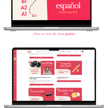
¡Haz un test de nivel
gratis
!