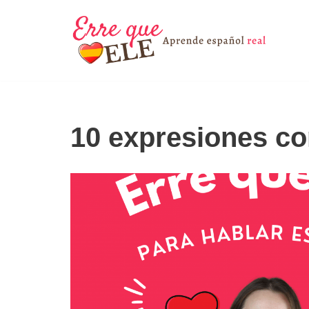
Saltar
al
contenido
10 expresiones co