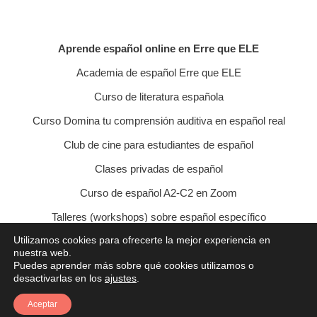
Aprende español online en Erre que ELE
Academia de español Erre que ELE
Curso de literatura española
Curso Domina tu comprensión auditiva en español real
Club de cine para estudiantes de español
Clases privadas de español
Curso de español A2-C2 en Zoom
Talleres (workshops) sobre español específico
Utilizamos cookies para ofrecerte la mejor experiencia en
Curso de conversación veraniego
nuestra web.
Puedes aprender más sobre qué cookies utilizamos o
Política de privacidad
Política de cookies
desactivarlas en los
ajustes
.
Condiciones de contratación
Aviso legal
Contacto
Aceptar
© 2021 Erre que ELE - Lucía