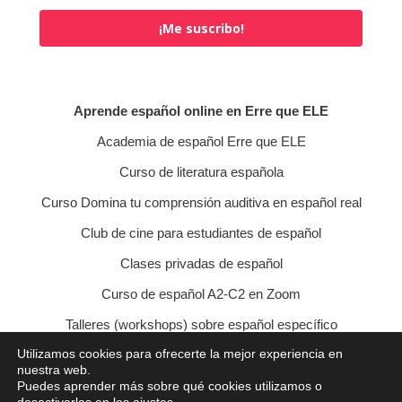
¡Me suscribo!
Aprende español online en Erre que ELE
Academia de español Erre que ELE
Curso de literatura española
Curso Domina tu comprensión auditiva en español real
Club de cine para estudiantes de español
Clases privadas de español
Curso de español A2-C2 en Zoom
Talleres (workshops) sobre español específico
Utilizamos cookies para ofrecerte la mejor experiencia en
Curso de conversación veraniego
nuestra web.
Puedes aprender más sobre qué cookies utilizamos o
Política de privacidad
Política de cookies