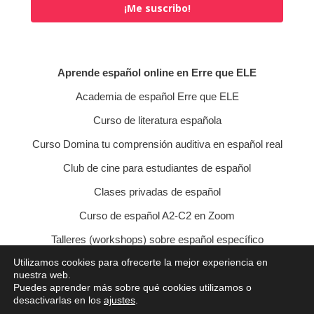
¡Me suscribo!
Aprende español online en Erre que ELE
Academia de español Erre que ELE
Curso de literatura española
Curso Domina tu comprensión auditiva en español real
Club de cine para estudiantes de español
Clases privadas de español
Curso de español A2-C2 en Zoom
Talleres (workshops) sobre español específico
Utilizamos cookies para ofrecerte la mejor experiencia en
Curso de conversación veraniego
nuestra web.
Puedes aprender más sobre qué cookies utilizamos o
Política de privacidad
Política de cookies
desactivarlas en los
ajustes
.
Condiciones de contratación
Aviso legal
Contacto