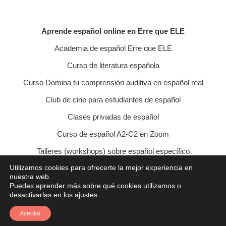
Aprende español online en Erre que ELE
Academia de español Erre que ELE
Curso de literatura española
Curso Domina tu comprensión auditiva en español real
Club de cine para estudiantes de español
Clases privadas de español
Curso de español A2-C2 en Zoom
Talleres (workshops) sobre español específico
Utilizamos cookies para ofrecerte la mejor experiencia en
Curso de conversación veraniego
nuestra web.
Puedes aprender más sobre qué cookies utilizamos o
Política de privacidad
Política de cookies
desactivarlas en los
ajustes
.
Condiciones de contratación
Aviso legal
Contacto
Aceptar
© 2021 Erre que ELE - Lucía