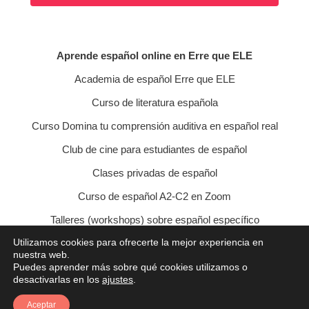
Aprende español online en Erre que ELE
Academia de español Erre que ELE
Curso de literatura española
Curso Domina tu comprensión auditiva en español real
Club de cine para estudiantes de español
Clases privadas de español
Curso de español A2-C2 en Zoom
Talleres (workshops) sobre español específico
Utilizamos cookies para ofrecerte la mejor experiencia en
Curso de conversación veraniego
nuestra web.
Puedes aprender más sobre qué cookies utilizamos o
Política de privacidad
Política de cookies
desactivarlas en los
ajustes
.
Condiciones de contratación
Aviso legal
Contacto
Aceptar