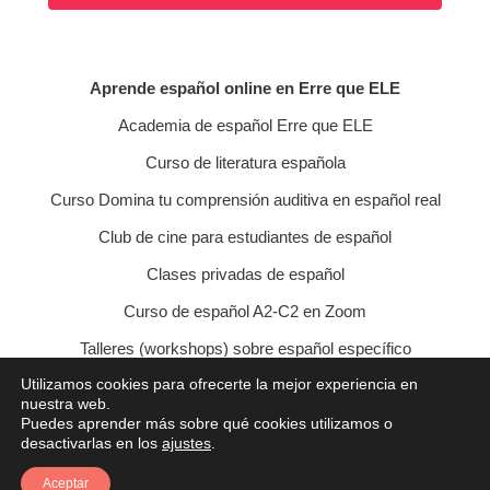
Aprende español online en Erre que ELE
Academia de español Erre que ELE
Curso de literatura española
Curso Domina tu comprensión auditiva en español real
Club de cine para estudiantes de español
Clases privadas de español
Curso de español A2-C2 en Zoom
Talleres (workshops) sobre español específico
Utilizamos cookies para ofrecerte la mejor experiencia en
Curso de conversación veraniego
nuestra web.
Puedes aprender más sobre qué cookies utilizamos o
Política de privacidad
Política de cookies
desactivarlas en los
ajustes
.
Condiciones de contratación
Aviso legal
Contacto
Aceptar