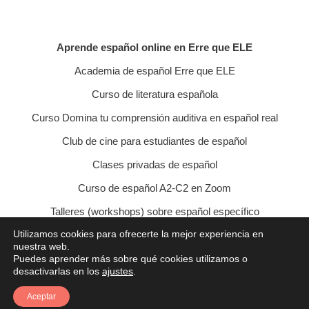
Aprende español online en Erre que ELE
Academia de español Erre que ELE
Curso de literatura española
Curso Domina tu comprensión auditiva en español real
Club de cine para estudiantes de español
Clases privadas de español
Curso de español A2-C2 en Zoom
Talleres (workshops) sobre español específico
Utilizamos cookies para ofrecerte la mejor experiencia en
Curso de conversación veraniego
nuestra web.
Puedes aprender más sobre qué cookies utilizamos o
Política de privacidad
Política de cookies
desactivarlas en los
ajustes
.
Condiciones de contratación
Aviso legal
Contacto
Aceptar
© 2021 Erre que ELE - Lucía