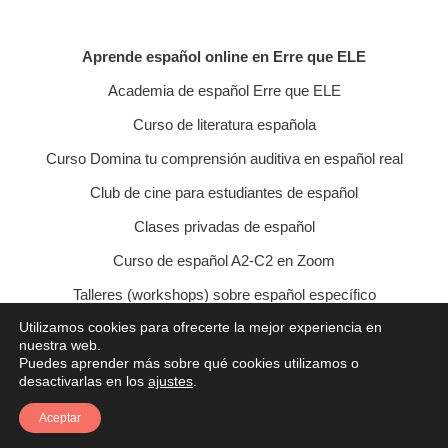
Aprende español online en Erre que ELE
Academia de español Erre que ELE
Curso de literatura española
Curso Domina tu comprensión auditiva en español real
Club de cine para estudiantes de español
Clases privadas de español
Curso de español A2-C2 en Zoom
Talleres (workshops) sobre español específico
Utilizamos cookies para ofrecerte la mejor experiencia en
Curso de conversación veraniego
nuestra web.
Puedes aprender más sobre qué cookies utilizamos o
Política de privacidad
Política de cookies
desactivarlas en los
ajustes
.
Condiciones de contratación
Aviso legal
Contacto
Aceptar
© 2021 Erre que ELE - Lucía