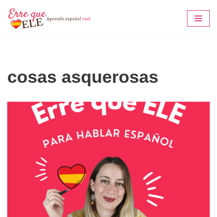
Saltar
al
contenido
cosas asquerosas