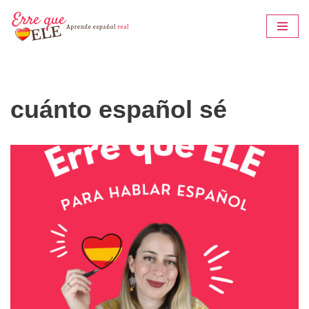
Saltar
al
contenido
cuánto español sé