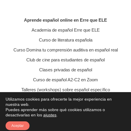
Aprende español online en Erre que ELE
Academia de español Erre que ELE
Curso de literatura española
Curso Domina tu comprensión auditiva en español real
Club de cine para estudiantes de español
Clases privadas de español
Curso de español A2-C2 en Zoom
Talleres (workshops) sobre español específico
Utilizamos cookies para ofrecerte la mejor experiencia en
Curso de conversación veraniego
nuestra web.
Puedes aprender más sobre qué cookies utilizamos o
Política de privacidad
Política de cookies
desactivarlas en los
ajustes
.
Condiciones de contratación
Aviso legal
Contacto
Aceptar
© 2021 Erre que ELE - Lucía