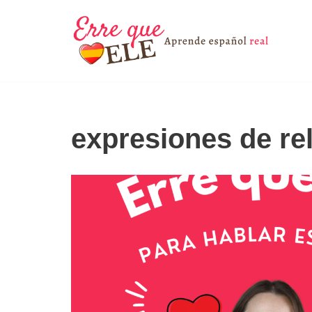
Saltar
al
contenido
expresiones de re