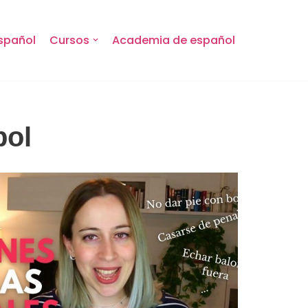
spañol
Cursos
Academia de español
bol