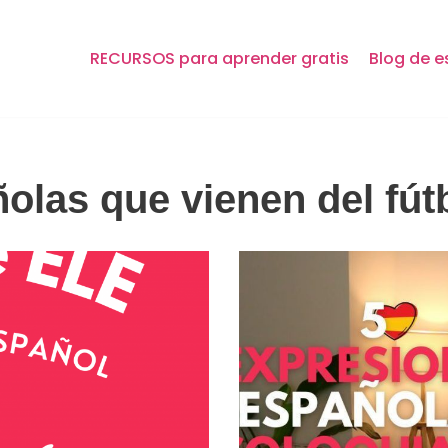
RECURSOS para aprender gratis
Blog de e
olas que vienen del fút