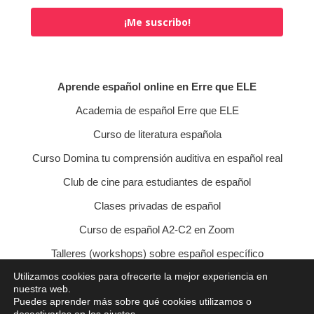
¡Me suscribo!
Aprende español online en Erre que ELE
Academia de español Erre que ELE
Curso de literatura española
Curso Domina tu comprensión auditiva en español real
Club de cine para estudiantes de español
Clases privadas de español
Curso de español A2-C2 en Zoom
Talleres (workshops) sobre español específico
Utilizamos cookies para ofrecerte la mejor experiencia en
Curso de conversación veraniego
nuestra web.
Puedes aprender más sobre qué cookies utilizamos o
Política de privacidad
Política de cookies