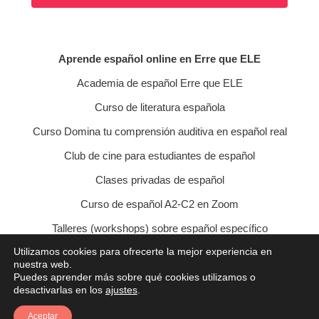
Aprende español online en Erre que ELE
Academia de español Erre que ELE
Curso de literatura española
Curso Domina tu comprensión auditiva en español real
Club de cine para estudiantes de español
Clases privadas de español
Curso de español A2-C2 en Zoom
Talleres (workshops) sobre español específico
Utilizamos cookies para ofrecerte la mejor experiencia en
Curso de conversación veraniego
nuestra web.
Puedes aprender más sobre qué cookies utilizamos o
Política de privacidad
Política de cookies
desactivarlas en los
ajustes
.
Condiciones de contratación
Aviso legal
Contacto
Aceptar