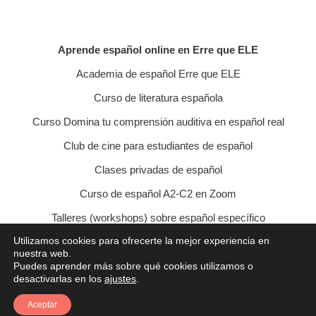
Aprende español online en Erre que ELE
Academia de español Erre que ELE
Curso de literatura española
Curso Domina tu comprensión auditiva en español real
Club de cine para estudiantes de español
Clases privadas de español
Curso de español A2-C2 en Zoom
Talleres (workshops) sobre español específico
Utilizamos cookies para ofrecerte la mejor experiencia en
Curso de conversación veraniego
nuestra web.
Puedes aprender más sobre qué cookies utilizamos o
Política de privacidad
Política de cookies
desactivarlas en los
ajustes
.
Condiciones de contratación
Aviso legal
Contacto
Aceptar
© 2021 Erre que ELE - Lucía