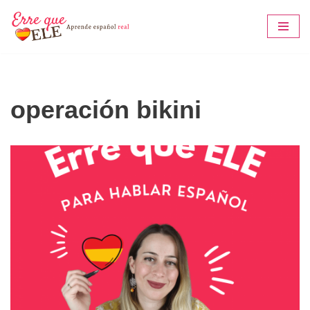
Saltar
al
contenido
operación bikini