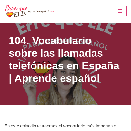
Saltar
al
contenido
104. Vocabulario
sobre las llamadas
telefónicas en España
| Aprende español
En este episodio te traemos el vocabulario más importante