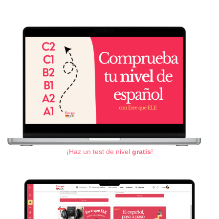
¡Haz un test de nivel
gratis
!