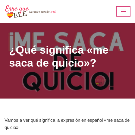
Saltar
al
contenido
¿Qué significa «me
saca de quicio»?
Vamos a ver qué significa la expresión en español «me saca de
quicio»: