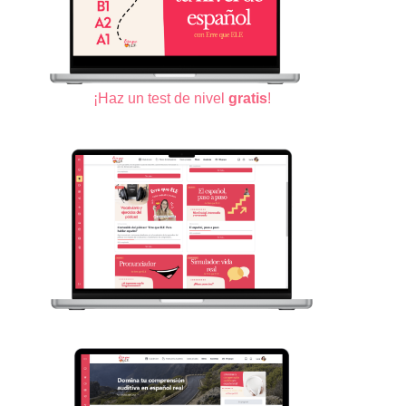
¡Haz un test de nivel
gratis
!