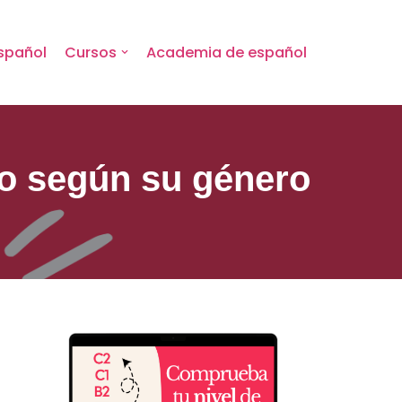
spañol
Cursos
Academia de español
do según su género