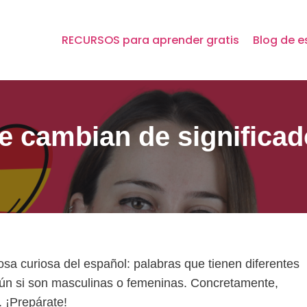
RECURSOS para aprender gratis
Blog de e
ue cambian de significa
osa curiosa del español: palabras que tienen diferentes
egún si son masculinas o femeninas. Concretamente,
 ¡Prepárate!