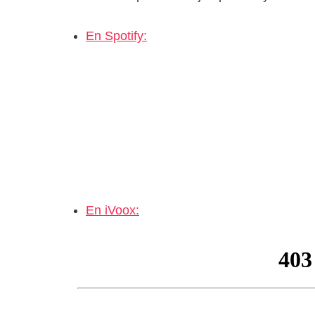
En Spotify:
En iVoox: