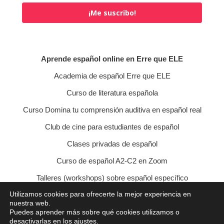
¡Me suscribo!
Aprende español online en Erre que ELE
Academia de español Erre que ELE
Curso de literatura española
Curso Domina tu comprensión auditiva en español real
Club de cine para estudiantes de español
Clases privadas de español
Curso de español A2-C2 en Zoom
Talleres (workshops) sobre español específico
Utilizamos cookies para ofrecerte la mejor experiencia en
Curso de conversación veraniego
nuestra web.
Puedes aprender más sobre qué cookies utilizamos o
Política de privacidad
Política de cookies
desactivarlas en los
ajustes
.