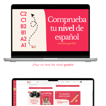
¡Haz un test de nivel
gratis
!