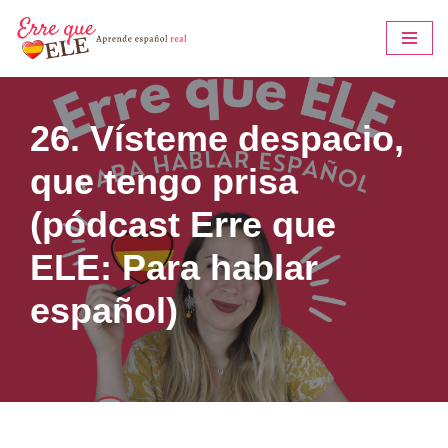
Saltar
al
contenido
26. Vísteme despacio,
que tengo prisa
(pódcast Erre que
ELE: Para hablar
español)