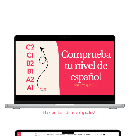
¡Haz un test de nivel
gratis
!