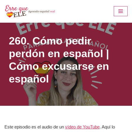
Saltar
al
contenido
260. Cómo pedir
perdón en español |
Cómo excusarse en
español
Este episodio es el audio de un
vídeo de YouTube
. Aquí lo