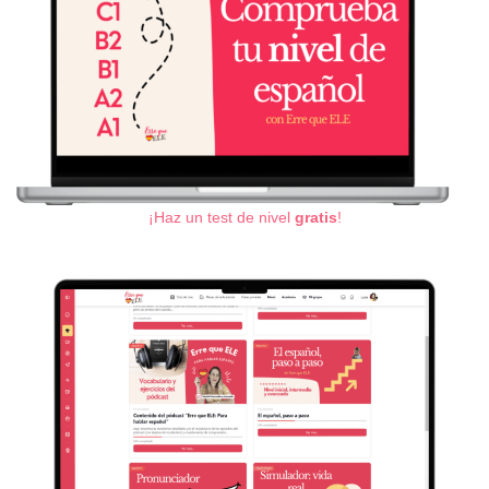
¡Haz un test de nivel
gratis
!