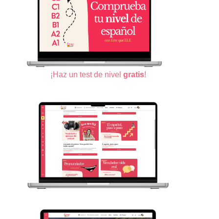
¡Haz un test de nivel
gratis
!