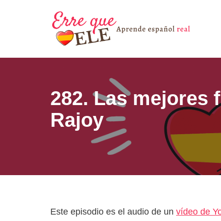
Saltar
al
contenido
282. Las mejores f
Rajoy
Este episodio es el audio de un
vídeo de Y