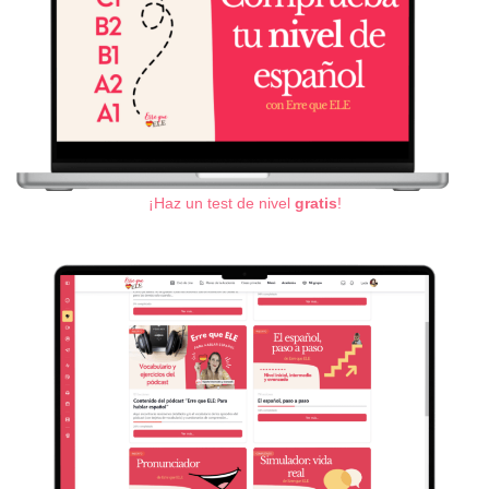
¡Haz un test de nivel
gratis
!